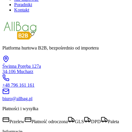
Poradniki
Kontakt
Platforma hurtowa B2B, bezpośrednio od importera
Świnna Poręba 127a
34-106 Mucharz
+48 796 161 161
biuro@allbag.pl
Płatności i wysyłka
Przelew
Płatność odroczona
GLS
DPD
Paleta
Informacje