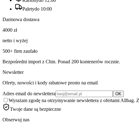
Kartony
do 12:00
Palety
do 10:00
Darmowa dostawa
4000
zł
netto i wyżej
500
+ firm zaufało
Bezpośredni import z Chin. Ponad
200
kontenerów rocznie.
Newsletter
Oferty, nowości i kody rabatowe prosto na email
Adres email do newslettera
OK
Wyrażam zgodę na otrzymywanie newslettera z ofertami Allbag. 
Twoje dane są bezpieczne
Obserwuj nas