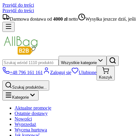
Przejdź do treści
Przejdź do treści
Darmowa dostawa od
4000
zł
netto
Wysyłka jeszcze dziś,
jeś
Wszystkie kategorie
+48 796 161 161
Zaloguj się
Ulubione
Koszyk
Szukaj produktów...
Kategorie
Aktualne promocje
Ostatnie dostawy
Nowości
Wyprzedaż
Wycena hurtowa
Jak kupować